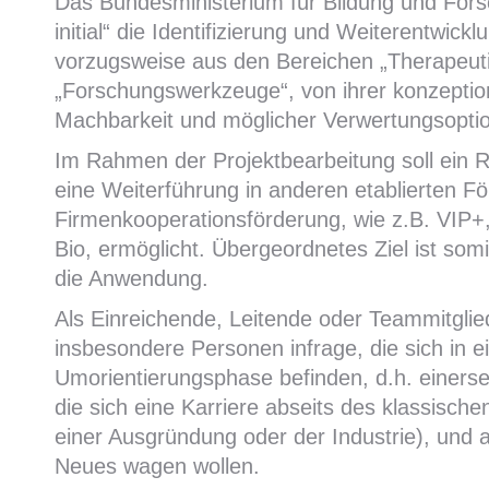
Das Bundesministerium für Bildung und For
initial“ die Identifizierung und Weiterentwic
vorzugsweise aus den Bereichen „Therapeutik
„Forschungswerkzeuge“, von ihrer konzeption
Machbarkeit und möglicher Verwertungsopti
Im Rahmen der Projektbearbeitung soll ein R
eine Weiterführung in anderen etablierten 
Firmenkooperationsförderung, wie z.B. VIP
Bio, ermöglicht. Übergeordnetes Ziel ist som
die Anwendung.
Als Einreichende, Leitende oder Teammitgli
insbesondere Personen infrage, die sich in e
Umorientierungsphase befinden, d.h. einers
die sich eine Karriere abseits des klassisch
einer Ausgründung oder der Industrie), und 
Neues wagen wollen.