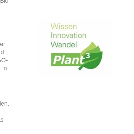
Bio
er
nd
GO-
 in
den,
as