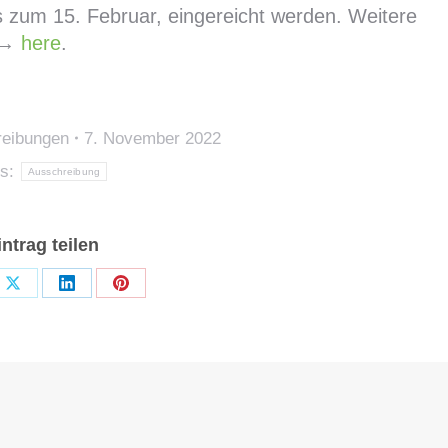
ls zum 15. Februar, eingereicht werden. Weitere
e →
here
.
reibungen
7. November 2022
gs:
Ausschreibung
intrag teilen
e
Share
Share
Share
on
on
on
book
X
LinkedIn
Pinterest