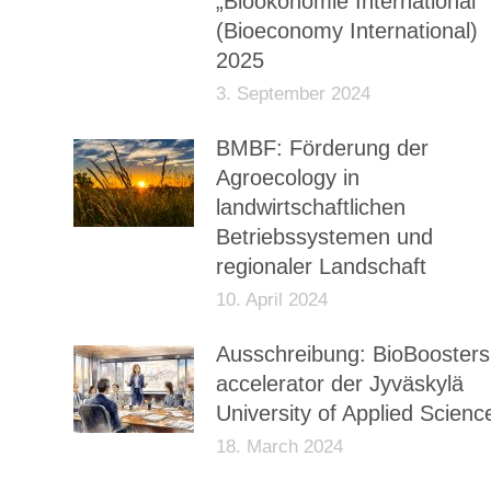
„Bioökonomie International
(Bioeconomy International)
2025
3. September 2024
BMBF: Förderung der
Agroecology in
landwirtschaftlichen
Betriebssystemen und
regionaler Landschaft
10. April 2024
Ausschreibung: BioBoosters
accelerator der Jyväskylä
University of Applied Scienc
18. March 2024