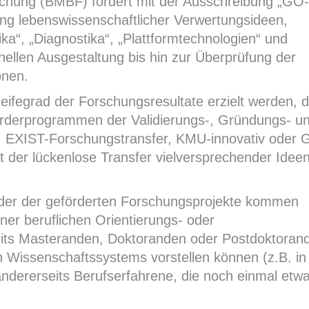
schung (BMBF) fördert mit der Ausschreibung „GO-
klung lebenswissenschaftlicher Verwertungsideen,
a“, „Diagnostika“, „Plattformtechnologien“ und
ellen Ausgestaltung bis hin zur Überprüfung der
onen.
eifegrad der Forschungsresultate erzielt werden, d
Förderprogrammen der Validierungs-, Gründungs- u
+, EXIST-Forschungstransfer, KMU-innovativ oder 
it der lückenlose Transfer vielversprechender Ideen
eder der geförderten Forschungsprojekte kommen
iner beruflichen Orientierungs- oder
eits Masteranden, Doktoranden oder Postdoktoran
en Wissenschaftssystems vorstellen können (z.B. in
andererseits Berufserfahrene, die noch einmal etw