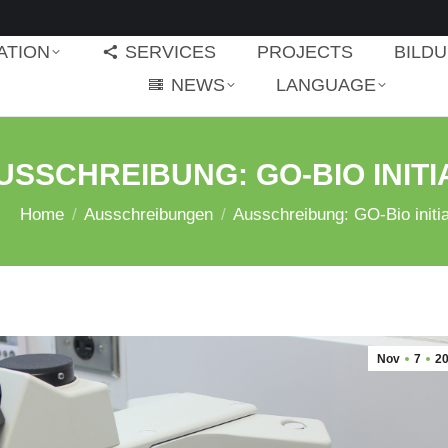
ATION
SERVICES
PROJECTS
BILD
NEWS
LANGUAGE
USSCHREIBUNG: GO-BIO INITI
You are here:
Home
Ausschreibungen
Ausschreibung: GO-Bio initia
Nov
7
2