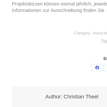
Projektskizzen können einmal jährlich, jewei
Informationen zur Ausschreibung finden Si
Category:
Aussch
Ta
E
Shar
on
Face
Author:
Christian Theel