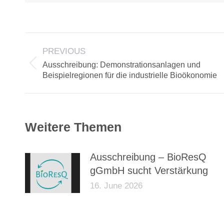
POST
PREVIOUS
NAVIGATION
Ausschreibung: Demonstrationsanlagen und
Previous
Beispielregionen für die industrielle Bioökonomie
post:
Weitere Themen
Ausschreibung – BioResQ
gGmbH sucht Verstärkung
16. June 2026