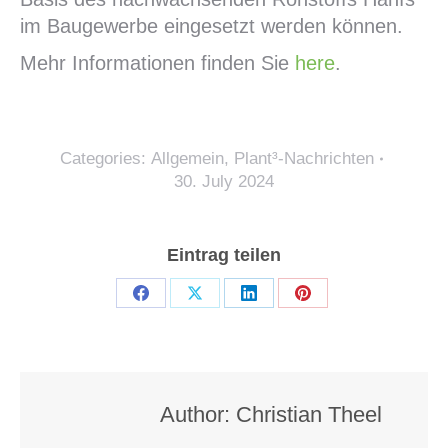
im Baugewerbe eingesetzt werden können.
Mehr Informationen finden Sie
here
.
Categories:
Allgemein
,
Plant³-Nachrichten
30. July 2024
Eintrag teilen
Share
Share
Share
Share
on
on
on
on
Facebook
X
LinkedIn
Pinterest
Author:
Christian Theel