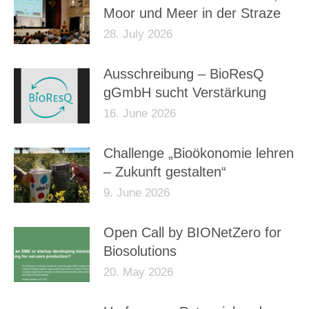
Moor und Meer in der Straze
28. July 2026
Ausschreibung – BioResQ
gGmbH sucht Verstärkung
16. June 2026
Challenge „Bioökonomie lehren
– Zukunft gestalten“
9. June 2026
Open Call by BIONetZero for
Biosolutions
20. May 2026