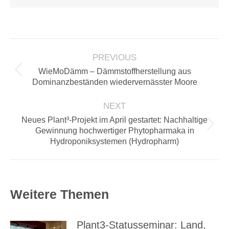
POST
PREVIOUS
NAVIGATION
WieMoDämm – Dämmstoffherstellung aus
Previous
Dominanzbeständen wiedervernässter Moore
post:
NEXT
Neues Plant³-Projekt im April gestartet: Nachhaltige
Next
Gewinnung hochwertiger Phytopharmaka in
Hydroponiksystemen (Hydropharm)
post:
Weitere Themen
Plant3-Statusseminar: Land,