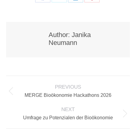
Share
Share
Share
Share
on
on
on
on
Facebook
X
LinkedIn
Pinterest
Author:
Janika
Neumann
POST
PREVIOUS
NAVIGATION
Previous
MERGE Bioökonomie Hackathons 2026
post:
NEXT
Next
Umfrage zu Potenzialen der Bioökonomie
post: