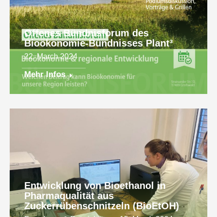
Offenes Bündnisforum des
Bioökonomie-Bündnisses Plant³
22. March 2024
Mehr Infos
Entwicklung von Bioethanol in
Pharmaqualität aus
Zuckerrübenschnitzeln (BioEtOH)