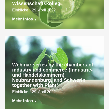
Wissenschaftskolleg
Einblicke
29. April 2022
Mehr Infos
Webinar series by the chambers of
industry and commerce (Industrie-
und Handelskammern)
Neubrandenburg, and Schwerin
together with Plant³
Einblicke
29. April 2022
Mehr Infos