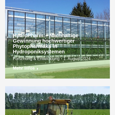
HydroPharm – Nachhaltige
Gewinnung hochwertiger
Phytopharmaka in
Hydroponiksystemen
Forschung & Entwicklung
1. August 2024
Mehr Infos