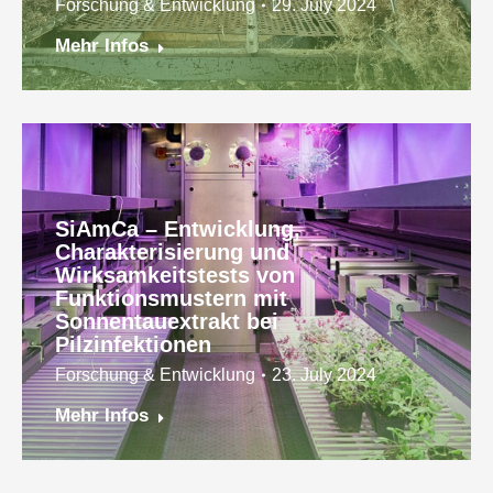
Forschung & Entwicklung
29. July 2024
Mehr Infos
SiAmCa – Entwicklung,
Charakterisierung und
Wirksamkeitstests von
Funktionsmustern mit
Sonnentauextrakt bei
Pilzinfektionen
Forschung & Entwicklung
23. July 2024
Mehr Infos