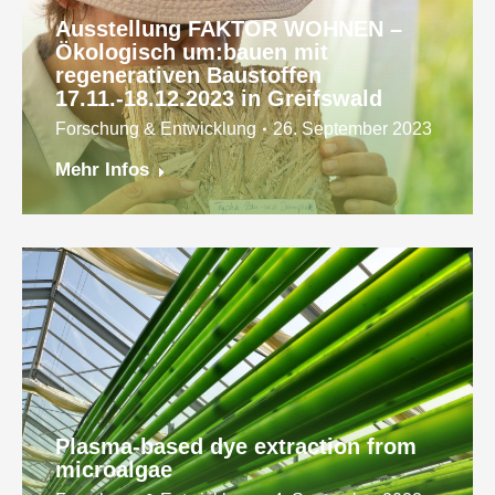
Ausstellung FAKTOR WOHNEN –
Ökologisch um:bauen mit
regenerativen Baustoffen
17.11.-18.12.2023 in Greifswald
Forschung & Entwicklung
26. September 2023
Mehr Infos
Plasma-based dye extraction from
microalgae