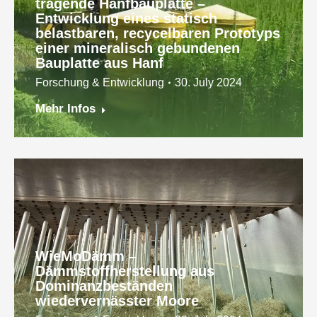
tragende Hanfbauplatte –
Entwicklung eines statisch
belastbaren, recycelbaren Prototyps
einer mineralisch gebundenen
Bauplatte aus Hanf
Forschung & Entwicklung
30. July 2024
Mehr Infos
WieMoDämm –
Dämmstoffherstellung aus
Dominanzbeständen
wiedervernässter Moore