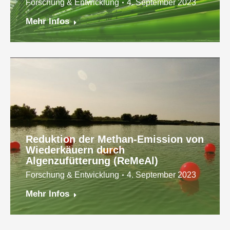
Forschung & Entwicklung
4. September 2023
Mehr Infos
Reduktion der Methan-Emission von
Wiederkäuern durch
Algenzufütterung (ReMeAl)
Forschung & Entwicklung
4. September 2023
NaGeWe-Bio
Mehr Infos
Forschung & Entwicklung
12. June 2023
Mehr Infos