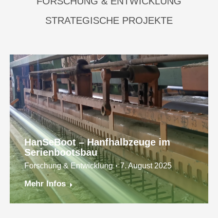
FORSCHUNG & ENTWICKLUNG
STRATEGISCHE PROJEKTE
HanSeBoot – Hanfhalbzeuge im
Serienbootsbau
Forschung & Entwicklung
7. August 2025
Mehr Infos