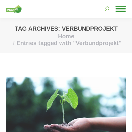
Search:
TAG ARCHIVES:
VERBUNDPROJEKT
Home
You are here:
Entries tagged with "Verbundprojekt"