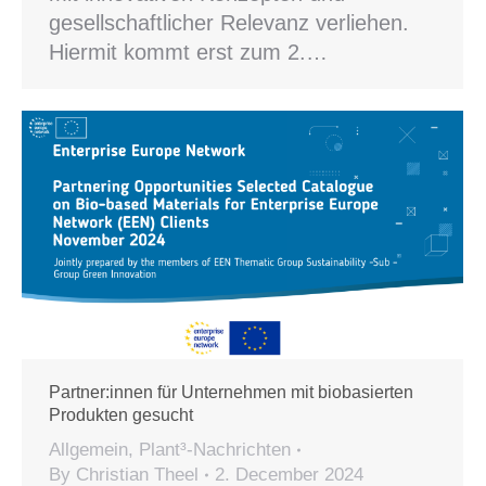
gesellschaftlicher Relevanz verliehen.
Hiermit kommt erst zum 2.…
Partner:innen für Unternehmen mit biobasierten
Produkten gesucht
Allgemein
,
Plant³-Nachrichten
By
Christian Theel
2. December 2024