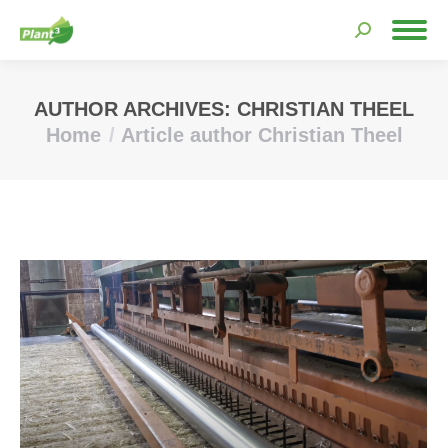
Search:
AUTHOR ARCHIVES:
CHRISTIAN THEEL
Home
Article author Christian Theel
You are here: