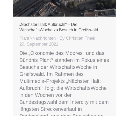
„Nächster Halt: Aufbruch!“ – Die
WirtschaftsWoche zu Besuch in Greifswald
Plant³-Nachrichten
By
Christian Theel
20. September 2021
Die „Ökonomie des Moores“ und das
Bündnis Plant³ standen im Fokus eines
Besuchs der WirtschaftsWoche in
Greifswald. Im Rahmen des
Multimedia-Projekts „Nächster Halt:
Aufbruch!“ folgt die WirtschaftsWoche
in den Wochen vor der
Bundestagswahl dem Intercity mit dem
längsten Streckenverlauf in
Deutschland, aus dem Badischen an