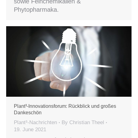
sowie Feinchemikalien &
Phytopharmaka.
Plant³-Innovationsforum: Rückblick und großes
Dankeschön
Plant³-Nachrichten
By
Christian Theel
19. June 2021