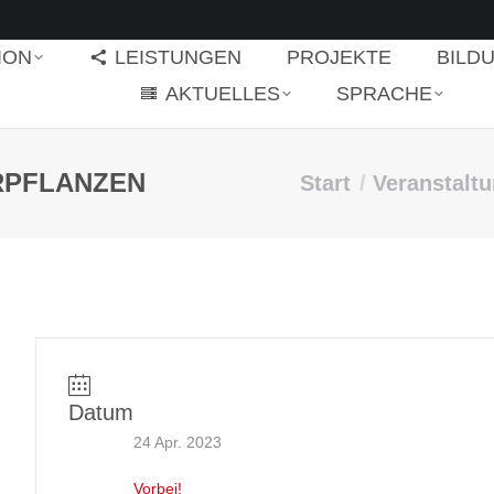
ION
LEISTUNGEN
PROJEKTE
BILD
AKTUELLES
SPRACHE
RPFLANZEN
Start
Veranstalt
Sie befinden sich hi
Datum
24 Apr. 2023
Vorbei!