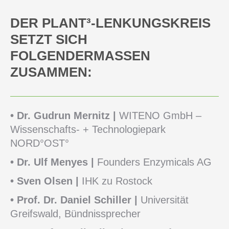
DER PLANT³-LENKUNGSKREIS
SETZT SICH
FOLGENDERMASSEN Z
USAMMEN:
•
Dr. Gudrun Mernitz |
WITENO GmbH –
Wissenschafts- + Technologiepark
NORD°OST°
•
Dr. Ulf Menyes |
Founders Enzymicals AG
•
Sven Olsen |
IHK zu Rostock
•
Prof. Dr. Daniel Schiller |
Universität
Greifswald, Bündnissprecher