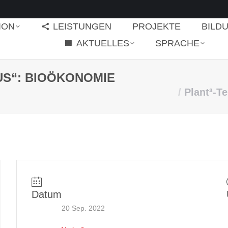
ION
LEISTUNGEN
PROJEKTE
BILD
AKTUELLES
SPRACHE
US“: BIOÖKONOMIE
Sie befinden sich hier:
Plant³-T
Datum
20 Sep. 2022