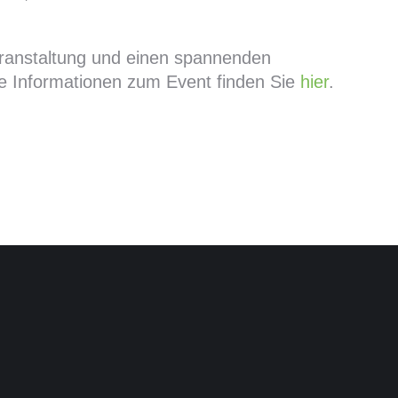
eranstaltung und einen spannenden
re Informationen zum Event finden Sie
hier
.