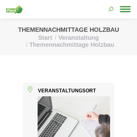
Search:
THEMENNACHMITTAGE HOLZBAU
Start
Veranstaltung
Sie befinden sich hier:
Themennachmittage Holzbau
VERANSTALTUNGSORT