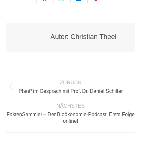
Teilen
Teilen
Teilen
Teilen
auf
auf
auf
auf
Facebook
X
LinkedIn
Pinterest
Autor:
Christian Theel
KOMMENTARNAVIGATION
ZURÜCK
Vorheriger
Plant³ im Gespräch mit Prof. Dr. Daniel Schiller
Beitrag:
NÄCHSTES
FaktenSammler – Der Bioökonomie-Podcast: Erste Folge
Nächster
online!
Beitrag: