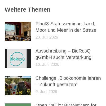
Weitere Themen
Plant3-Statusseminar: Land,
Moor und Meer in der Straze
28. Juli 2026
Ausschreibung – BioResQ
gGmbH sucht Verstärkung
16. Juni 2026
Challenge „Bioökonomie lehren
– Zukunft gestalten“
9. Juni 2026
Open Call by BIONetZero for