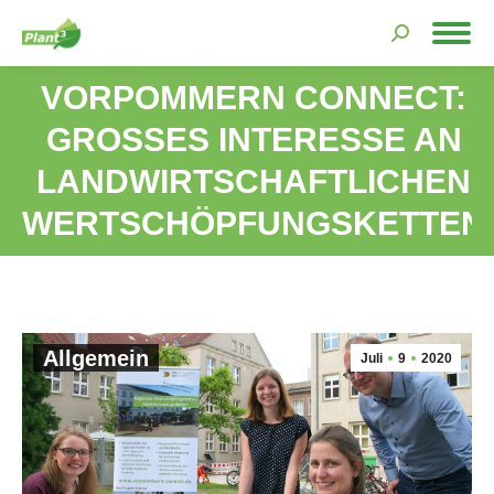
Search:
VORPOMMERN CONNECT:
GROSSES INTERESSE AN L
Sie befinden sich hier:
ANDWIRTSCHAFTLICHEN W
ERTSCHÖPFUNGSKETTEN
Allgemein
Juli
9
2020