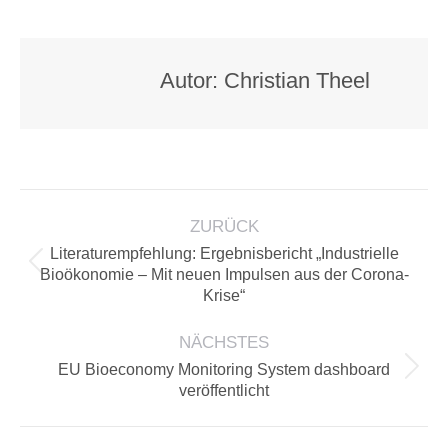
auf
auf
auf
auf
Facebook
X
LinkedIn
Pinterest
Autor:
Christian Theel
KOMMENTARNAVIGATION
ZURÜCK
Literaturempfehlung: Ergebnisbericht „Industrielle
Vorheriger
Bioökonomie – Mit neuen Impulsen aus der Corona-
Krise“
Beitrag:
NÄCHSTES
EU Bioeconomy Monitoring System dashboard
Nächster
veröffentlicht
Beitrag: