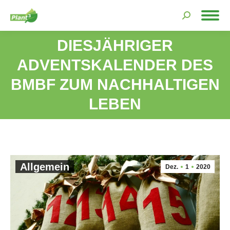
Search:
DIESJÄHRIGER
ADVENTSKALENDER DES
Sie befinden sich hier:
BMBF ZUM NACHHALTIGEN
LEBEN
Allgemein
Dez.
1
2020