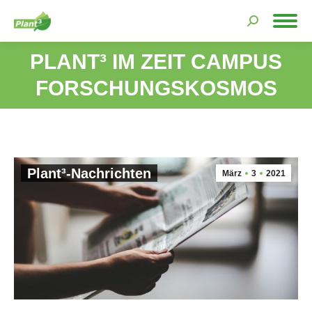
Search:
PLANT³ IM ZEIT CAMPUS
Sie befinden sich hier:
FORSCHUNGSKOSMOS
Plant³-Nachrichten
März
3
2021