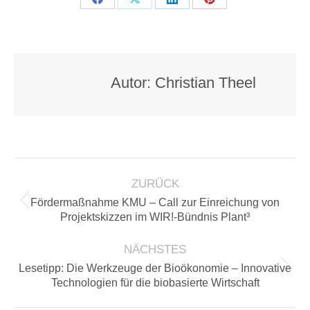
Teilen
Teilen
Teilen
Teilen
auf
auf
auf
auf
Facebook
X
LinkedIn
Pinterest
Autor:
Christian Theel
KOMMENTARNAVIGATION
ZURÜCK
Fördermaßnahme KMU – Call zur Einreichung von
Vorheriger
Projektskizzen im WIR!-Bündnis Plant³
Beitrag:
NÄCHSTES
Lesetipp: Die Werkzeuge der Bioökonomie – Innovative
Nächster
Technologien für die biobasierte Wirtschaft
Beitrag: