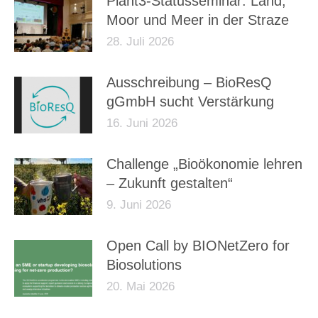
Plant3-Statusseminar: Land,
Moor und Meer in der Straze
28. Juli 2026
Ausschreibung – BioResQ
gGmbH sucht Verstärkung
16. Juni 2026
Challenge „Bioökonomie lehren
– Zukunft gestalten“
9. Juni 2026
Open Call by BIONetZero for
Biosolutions
20. Mai 2026