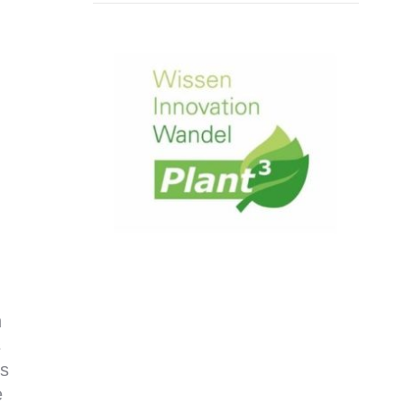
n
s
ls
e