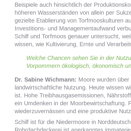
Beispiele auch hinsichtlich der Produktionsko
höheren Wasserständen von allein per Sukzess
gezielte Etablierung von Torfmooskulturen 
Investitions- und Managementaufwand verbund
Schilf und Torfmoos genauer untersucht, weil
wissen, wie Kultivierung, Ernte und Verarbeit
Welche Chancen sehen Sie in der Nutzun
Vorpommern ökologisch, ökonomisch und
Dr. Sabine Wichmann:
Moore wurden über J
landwirtschaftliche Nutzung. Heute wissen w
ist. Hohe Treibhausgasemissionen, Nährstof
ein Umdenken in der Moorbewirtschaftung. P
wiederzuvernässen und eine produktive Nutz
Schilf ist für die Niedermoore in Norddeutsch
Rohrdachdeckerei ist anerkanntes immateri