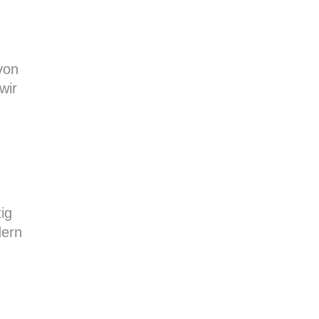
von
wir
ig
dern