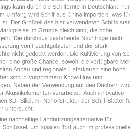
rdings kann durch die Schilfernte in Deutschland nur
 Umfang wird Schilf aus China importiert, was fü
 ist. Der Großteil des hier verwendeten Schilfs st
Marktpreise im Grunde gleich sind, die hohe
ckgeht. Die durchaus bestehende Nachfrage nach
sserung von Feuchtgebieten und der stark
hte nicht gedeckt werden. Die Kultivierung von Sch
her eine große Chance, sowohl die verfügbare Me
elten Anbau und regionale Lieferketten eine hohe
erber sind in Vorpommern Know-How und
handen. Neben der Verwendung auf den Dächern wir
r Akustikelementen verarbeitet. Auch innovative
 3D- Silicium- Nano-Struktur der Schilf-Blätter f
n untersucht.
ine nachhaltige Landnutzungsalternative für
Schlüssel, um fossilen Torf auch im professionell