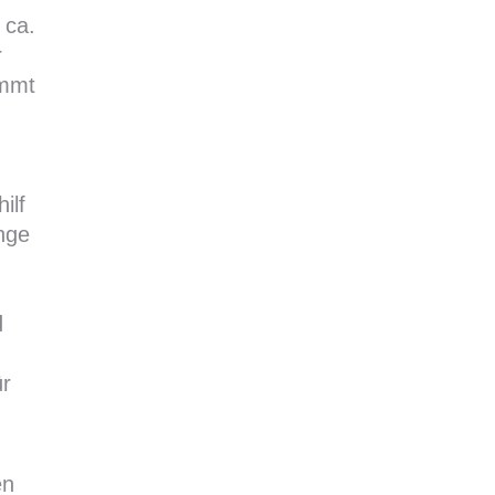
 ca.
r
ammt
ilf
nge
d
ür
en