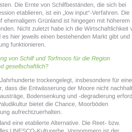
sten. Die Ernte von Schilfbeständen, die sich bei
ion etablieren, ist ein „low input“-Verfahren. Die
auf ehemaligem Grünland ist hingegen mit höherem
en. Nicht zuletzt habe ich die Wirtschaftlichkeit 
 es hier jeweils einen bestehenden Markt gibt und 
ung funktionieren.
g von Schilf und Torfmoos für die Region
 gesellschaftlich?
ahrhunderte trockengelegt, insbesondere für eine
ir, dass die Entwässerung der Moore nicht nachhalt
fausträge, Bodensenkung und -degradierung erfor
aludikultur bietet die Chance, Moorböden
ung aufrechtzuerhalten.
land eine etablierte Alternative. Die Reet- bzw.
elles UNESCO-Kulturerbe. Vorpommern ist der