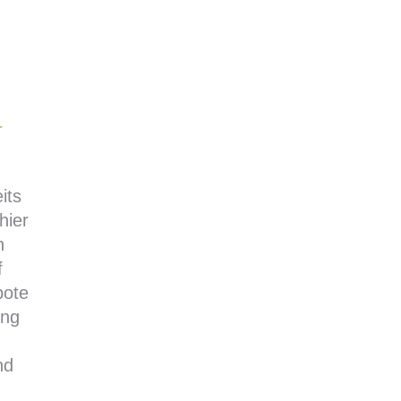
r
its
hier
n
f
bote
ung
nd