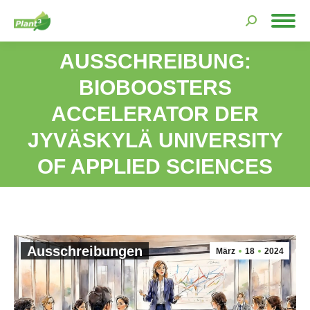
Search:
AUSSCHREIBUNG:
BIOBOOSTERS
ACCELERATOR DER
Sie befinden sich hier:
JYVÄSKYLÄ UNIVERSITY
OF APPLIED SCIENCES
Ausschreibungen
März
18
2024