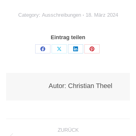
Category:
Ausschreibungen
18. März 2024
Eintrag teilen
Teilen
Teilen
Teilen
Teilen
auf
auf
auf
auf
Facebook
X
LinkedIn
Pinterest
Autor:
Christian Theel
KOMMENTARNAVIGATION
ZURÜCK