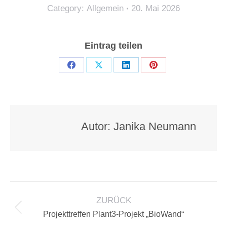
Category:
Allgemein
20. Mai 2026
Eintrag teilen
Teilen
Teilen
Teilen
Teilen
auf
auf
auf
auf
Facebook
X
LinkedIn
Pinterest
Autor:
Janika Neumann
KOMMENTARNAVIGATION
ZURÜCK
Vorheriger
Projekttreffen Plant3-Projekt „BioWand“