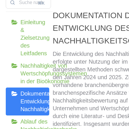
⌘K
DOKUMENTATION 
Einleitung
ENTWICKLUNG DE
&
Zielsetzung
NACHHALTIGKEIT
des
Leitfadens
Die Entwicklung des Nachhalt
erfolgte unter Nutzung der i
Nachhaltigkeit von
dargestellten Methoden schw
Wertschöpfungssystemen
den Jahren 2024 und 2025. 
in der Bioökonomie
vorhandene branchenübergre
branchenspezifische Ansätze 
Dokumentation der
Nachhaltigkeitsbewertung au
Entwicklung des
Unternehmen und Wertschöp
Nachhaltigkeitschecks
durch eine Literatur- und De
Ablauf des
identifiziert. Insgesamt wurde