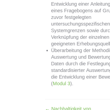
Entwicklung einer Anleitung
eines Fragebogens auf Gr
zuvor festgelegten
untersuchungsspezifische
Systemgrenzen sowie durc
Verknüpfung der einzelnen
geeigneten Erhebungsquell
Überarbeitung der Methodi
Auswertung und Bewertun
Daten durch die Festlegun
standardisierter Auswertun
die Entwicklung einer Bew
(
Modul 3
).
← Nachhaltigkeit von
Navigation