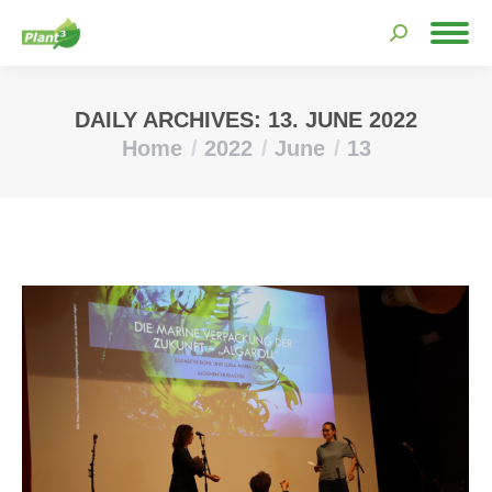
Search:
DAILY ARCHIVES:
13. JUNE 2022
Home
2022
June
13
You are here: