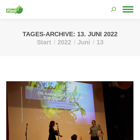
Search:
TAGES-ARCHIVE:
13. JUNI 2022
Start
2022
Juni
13
Sie befinden sich hier: