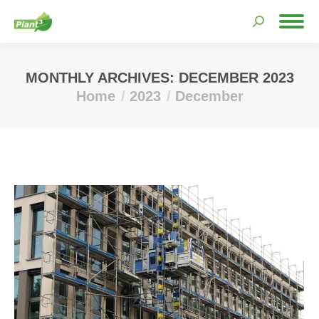
Search:
MONTHLY ARCHIVES:
DECEMBER 2023
Home
2023
December
You are here: