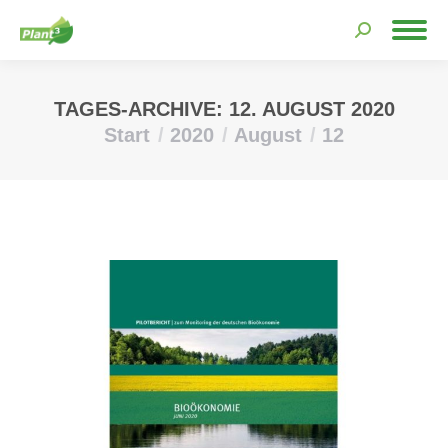
Search:
TAGES-ARCHIVE:
12. AUGUST 2020
Start
2020
August
12
Sie befinden sich hier: