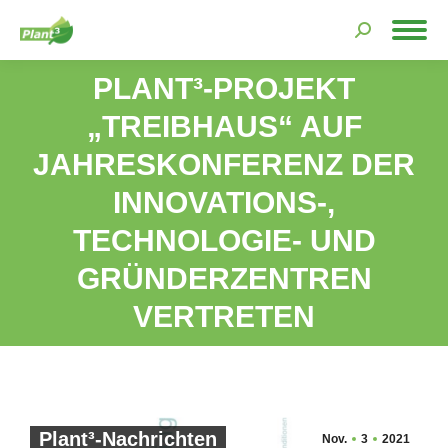
Search:
PLANT³-PROJEKT
„TREIBHAUS“ AUF
JAHRESKONFERENZ DER
INNOVATIONS-,
Sie befinden sich hier:
TECHNOLOGIE- UND
GRÜNDERZENTREN
VERTRETEN
Plant³-Nachrichten
Nov.
3
2021