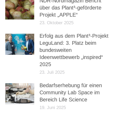
NDR-Nordmagazin Bericht
über das Plant³-geförderte
Projekt „APPLE“
23. Oktober 2025
Erfolg aus dem Plant³-Projekt
LeguLand: 3. Platz beim
bundesweiten
Ideenwettbewerb „inspired“
2025
23. Juli 2025
Bedarfserhebung für einen
Community Lab Space im
Bereich Life Science
19. Juni 2025