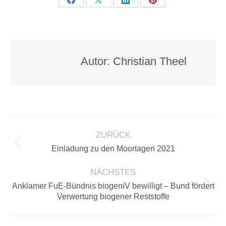
Teilen
Teilen
Teilen
Teilen
auf
auf
auf
auf
Facebook
X
LinkedIn
Pinterest
Autor:
Christian Theel
KOMMENTARNAVIGATION
ZURÜCK
Vorheriger
Einladung zu den Moortagen 2021
Beitrag:
NÄCHSTES
Anklamer FuE-Bündnis biogeniV bewilligt – Bund fördert
Nächster
Verwertung biogener Reststoffe
Beitrag: