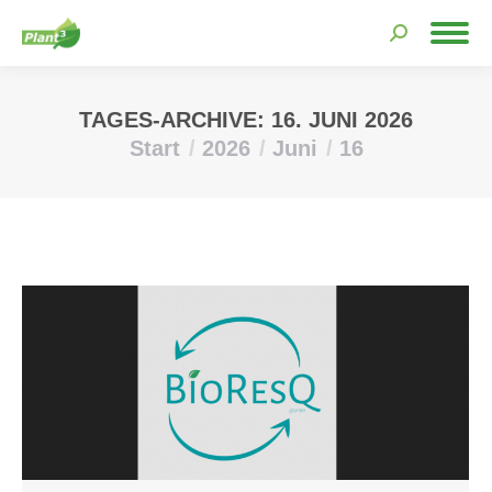
Search:
TAGES-ARCHIVE:
16. JUNI 2026
Start
2026
Juni
16
Sie befinden sich hier: