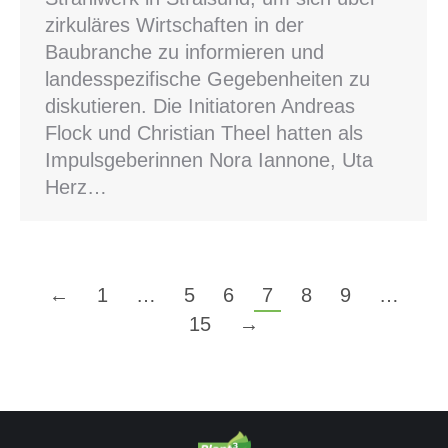
zirkuläres Wirtschaften in der
Baubranche zu informieren und
landesspezifische Gegebenheiten zu
diskutieren. Die Initiatoren Andreas
Flock und Christian Theel hatten als
Impulsgeberinnen Nora Iannone, Uta
Herz…
←
1
…
5
6
7
8
9
…
15
→