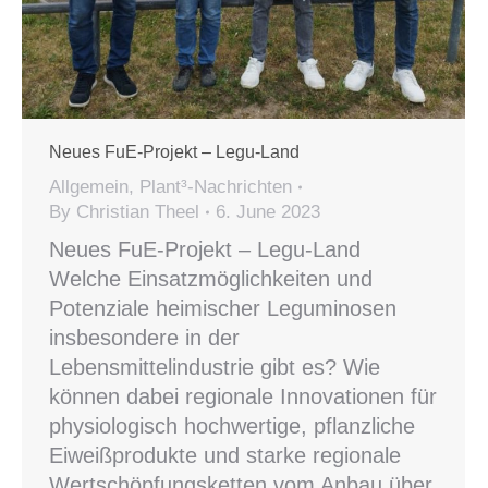
Neues FuE-Projekt – Legu-Land
Allgemein
,
Plant³-Nachrichten
By
Christian Theel
6. June 2023
Neues FuE-Projekt – Legu-Land
Welche Einsatzmöglichkeiten und
Potenziale heimischer Leguminosen
insbesondere in der
Lebensmittelindustrie gibt es? Wie
können dabei regionale Innovationen für
physiologisch hochwertige, pflanzliche
Eiweißprodukte und starke regionale
Wertschöpfungsketten vom Anbau über