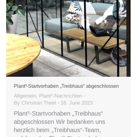
Plant³-Startvorhaben „Treibhaus“ abgeschlossen
Allgemein
,
Plant³-Nachrichten
By
Christian Theel
16. June 2023
Plant³-Startvorhaben „Treibhaus“
abgeschlossen Wir bedanken uns
herzlich beim „Treibhaus“-Team,