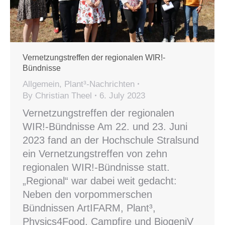
Vernetzungstreffen der regionalen WIR!-
Bündnisse
Allgemein
,
Plant³-Nachrichten
By
Christian Theel
6. July 2023
Vernetzungstreffen der regionalen
WIR!-Bündnisse Am 22. und 23. Juni
2023 fand an der Hochschule Stralsund
ein Vernetzungstreffen von zehn
regionalen WIR!-Bündnisse statt.
„Regional“ war dabei weit gedacht:
Neben den vorpommerschen
Bündnissen ArtIFARM, Plant³,
Physics4Food, Campfire und BiogeniV