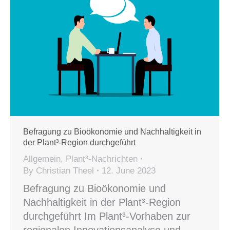
Befragung zu Bioökonomie und Nachhaltigkeit in
der Plant³-Region durchgeführt
Allgemein
,
Plant³-Nachrichten
By
Christian Theel
12. June 2023
Befragung zu Bioökonomie und
Nachhaltigkeit in der Plant³-Region
durchgeführt Im Plant³-Vorhaben zur
regionalen Innovationsanalyse und