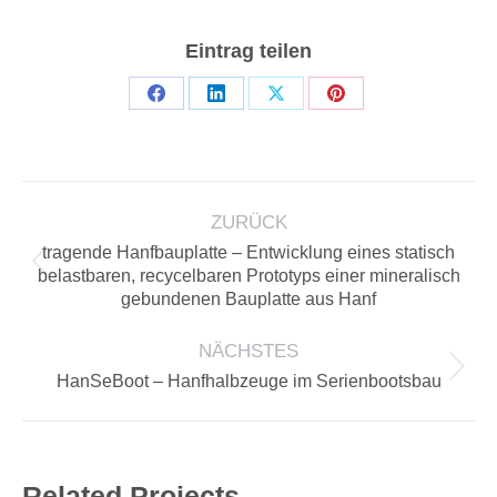
Eintrag teilen
Teilen
Teilen
Teilen
Teilen
auf
auf
auf
auf
Facebook
LinkedIn
X
Pinterest
PROJECT
ZURÜCK
NAVIGATION
tragende Hanfbauplatte – Entwicklung eines statisch
Previous
belastbaren, recycelbaren Prototyps einer mineralisch
gebundenen Bauplatte aus Hanf
project:
NÄCHSTES
Next
HanSeBoot – Hanfhalbzeuge im Serienbootsbau
project:
Related Projects