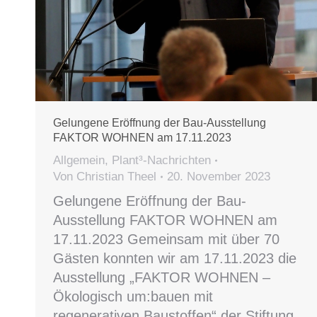
Gelungene Eröffnung der Bau-Ausstellung
FAKTOR WOHNEN am 17.11.2023
Allgemein
,
Plant³-Nachrichten
Von
Christian Theel
20. November 2023
Gelungene Eröffnung der Bau-
Ausstellung FAKTOR WOHNEN am
17.11.2023 Gemeinsam mit über 70
Gästen konnten wir am 17.11.2023 die
Ausstellung „FAKTOR WOHNEN –
Ökologisch um:bauen mit
regenerativen Baustoffen“ der Stiftung