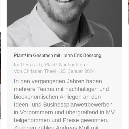
Plant³ im Gespräch mit Herrn Erik Bossong
Im Gespräch
,
Plant³-Nachrichten
Von
Christian Theel
20. Januar 2024
In den vergangenen Jahren haben
mehrere Teams mit nachhaltigen und
bioökonomischen Anliegen an den
Ideen- und Businessplanwettbewerben
in Vorpommern und übergreifend in MV
teilgenommen und Preise gewonnen.
Zu ihnen zählen Andreas Moll mit