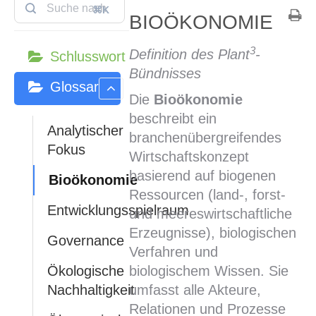
⌘K
BIOÖKONOMIE
3
Definition des Plant
-
Schlusswort
Bündnisses
Glossar
Die
Bioökonomie
beschreibt ein
Analytischer
branchenübergreifendes
Fokus
Wirtschaftskonzept
basierend auf biogenen
Bioökonomie
Ressourcen (land-, forst-
Entwicklungsspielraum
und meereswirtschaftliche
Erzeugnisse), biologischen
Governance
Verfahren und
Ökologische
biologischem Wissen. Sie
Nachhaltigkeit
umfasst alle Akteure,
Relationen und Prozesse