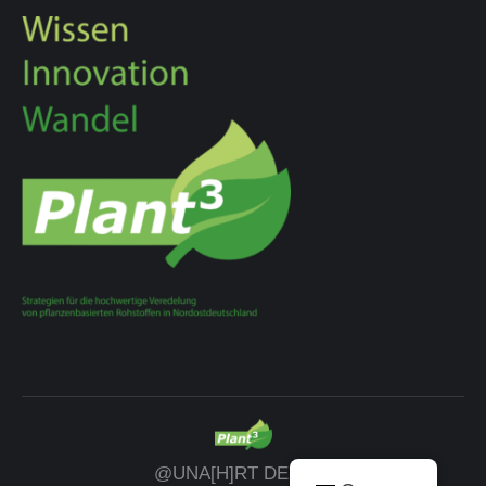
@UNA[H]RT DESIGN