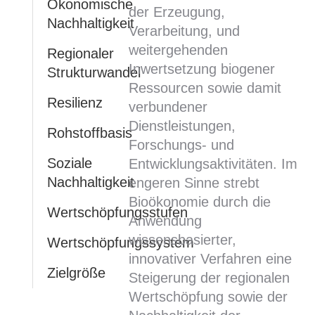
Ökonomische
der Erzeugung,
Nachhaltigkeit
Verarbeitung, und
weitergehenden
Regionaler
Inwertsetzung biogener
Strukturwandel
Ressourcen sowie damit
Resilienz
verbundener
Dienstleistungen,
Rohstoffbasis
Forschungs- und
Soziale
Entwicklungsaktivitäten. Im
Nachhaltigkeit
engeren Sinne strebt
Bioökonomie durch die
Wertschöpfungsstufen
Anwendung
wissensbasierter,
Wertschöpfungssystem
innovativer Verfahren eine
Zielgröße
Steigerung der regionalen
Wertschöpfung sowie der