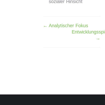
sozialer Hinsicht
← Analytischer Fokus
Navigation
Entwicklungssp
→