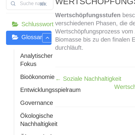
WERTSCHÖPFUNG
⌘K
Wertschöpfungsstufen
besc
verschiedenen Phasen, die d
Schlusswort
Wertschöpfungsprozess vom 
Glossar
Biomasse bis zu den finalen 
durchläuft.
Analytischer
Fokus
Bioökonomie
← Soziale Nachhaltigkeit
Navigation
Wertsc
Entwicklungsspielraum
Governance
Ökologische
Nachhaltigkeit