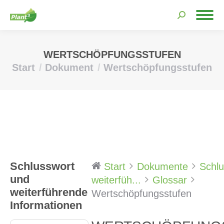
Search:
WERTSCHÖPFUNGSSTUFEN
Start
Dokument
Wertschöpfungsstufen
Sie befinden sich hier:
Schlusswort
Start
Dokumente
Schlu
und
weiterfüh...
Glossar
weiterführende
Wertschöpfungsstufen
Informationen