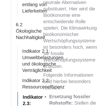
neutrale Alternativen
entlang von
substituiert. Hier wird die
Lieferketten
Bioökonomie eine
entscheidende Rolle
6.2
spielen. Die Klimawirkung
Ökologische
bioökonomischer
Nachhaltigkeit
Wertschöpfungssysteme
ist besonders hoch, wenn
Indikator 2.1:
sie fossile
Umweltbelastungen
Wertschöpfungssysteme
und ökologische
ersetzen.
Verträglichkeit
Folgende Informationen
Indikator 2.2:
sind hierbei besonders
Ressourceneffizienz
relevant:
Ersetzung fossiler
Indikator
Rohstoffe:
Stellen die
2.3: