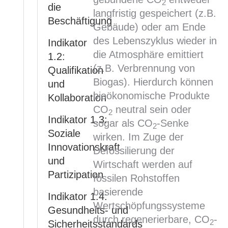
2
die
langfristig gespeichert (z.B.
Beschäftigung
Gebäude) oder am Ende
des Lebenszyklus wieder in
Indikator
die Atmosphäre emittiert
1.2:
(z.B. Verbrennung von
Qualifikation
Biogas). Hierdurch können
und
bioökonomische Produkte
Kollaboration
CO
neutral sein oder
2
Indikator 1.3:
sogar als CO
-Senke
2
Soziale
wirken. Im Zuge der
Innovationskraft
Defossilierung der
und
Wirtschaft werden auf
Partizipation
fossilen Rohstoffen
basierende
Indikator 1.4:
Wertschöpfungssysteme
Gesundheits- und
durch regenerierbare, CO
-
2
Sicherheitsstandards