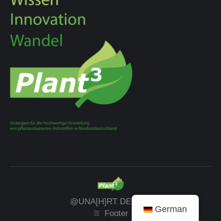
@UNA[H]RT DESIGN
German
Footer