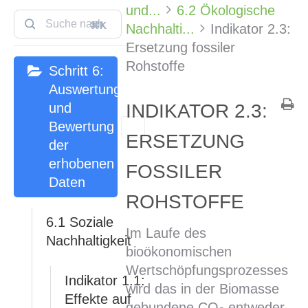
und...
6.2 Ökologische
⌘K
Nachhalti...
Indikator 2.3:
Ersetzung fossiler
Rohstoffe
Schritt 6:
Auswertung
und
INDIKATOR 2.3:
Bewertung
ERSETZUNG
der
erhobenen
FOSSILER
Daten
ROHSTOFFE
6.1 Soziale
Im Laufe des
Nachhaltigkeit
bioökonomischen
Wertschöpfungsprozesses
Indikator 1.1:
wird das in der Biomasse
Effekte auf
gebundene CO
entweder