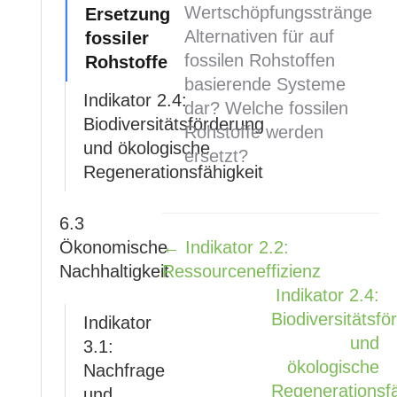
Wertschöpfungsstränge
Ersetzung
Alternativen für auf
fossiler
fossilen Rohstoffen
Rohstoffe
basierende Systeme
Indikator 2.4:
dar? Welche fossilen
Biodiversitätsförderung
Rohstoffe werden
und ökologische
ersetzt?
Regenerationsfähigkeit
6.3
Ökonomische
← Indikator 2.2:
Navigation
Nachhaltigkeit
Ressourceneffizienz
Indikator 2.4:
Biodiversitätsfö
Indikator
und
3.1:
ökologische
Nachfrage
Regenerationsfä
und