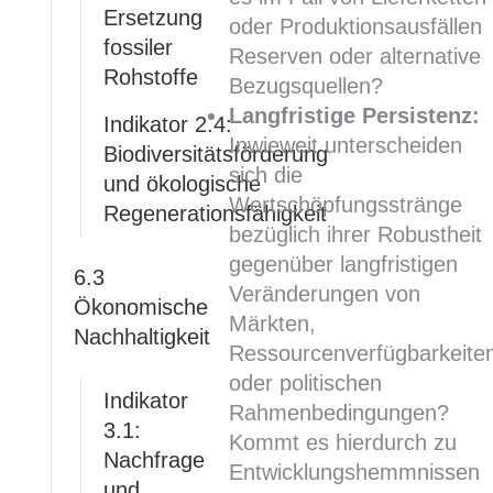
Ersetzung
oder Produktionsausfällen
fossiler
Reserven oder alternative
Rohstoffe
Bezugsquellen?
Langfristige Persistenz:
Indikator 2.4:
Inwieweit unterscheiden
Biodiversitätsförderung
sich die
und ökologische
Wertschöpfungsstränge
Regenerationsfähigkeit
bezüglich ihrer Robustheit
gegenüber langfristigen
6.3
Veränderungen von
Ökonomische
Märkten,
Nachhaltigkeit
Ressourcenverfügbarkeite
oder politischen
Indikator
Rahmenbedingungen?
3.1:
Kommt es hierdurch zu
Nachfrage
Entwicklungshemmnissen
und