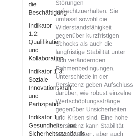
Störungen
die
aufrechtzuerhalten. Sie
Beschäftigung
umfasst sowohl die
Indikator
Widerstandsfähigkeit
1.2:
gegenüber kurzfristigen
Qualifikation
Schocks als auch die
und
langfristige Stabilität unter
Kollaboration
sich verändernden
Rahmenbedingungen.
Indikator 1.3:
Unterschiede in der
Soziale
Persistenz geben Aufschluss
Innovationskraft
darüber, wie robust einzelne
und
Wertschöpfungsstränge
Partizipation
gegenüber Unsicherheiten
Indikator 1.4:
und Krisen sind. Eine hohe
Gesundheits- und
Persistenz kann Stabilität
Sicherheitsstandards
gewährleisten, aber auch