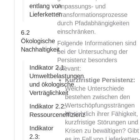
entlang von
Anpassungs- und
Lieferketten
Transformationsprozesse
durch Pfadabhängigkeiten
einschränken.
6.2
Ökologische
Folgende Informationen sind
Nachhaltigkeit
bei der Untersuchung der
Persistenz besonders
Indikator 2.1:
relevant:
Umweltbelastungen
Kurzfristige Persistenz:
und ökologische
Welche Unterschiede
Verträglichkeit
bestehen zwischen den
Wertschöpfungssträngen
Indikator 2.2:
hinsichtlich ihrer Fähigkeit,
Ressourceneffizienz
kurzfristige Störungen und
Indikator
Krisen zu bewältigen? Gibt
2.3:
es im Fall von Lieferketten