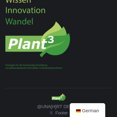
@UNA[H]RT DESIGN
German
Footer