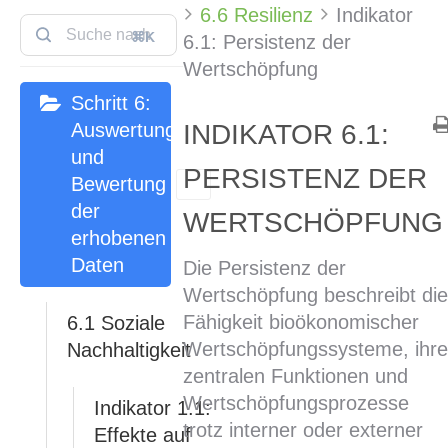
6.6 Resilienz
Indikator
⌘K
6.1: Persistenz der
Wertschöpfung
Schritt 6:
Auswertung
INDIKATOR 6.1:
und
PERSISTENZ DER
Bewertung
der
WERTSCHÖPFUNG
erhobenen
Daten
Die Persistenz der
Wertschöpfung beschreibt di
Fähigkeit bioökonomischer
6.1 Soziale
Wertschöpfungssysteme, ihr
Nachhaltigkeit
zentralen Funktionen und
Wertschöpfungsprozesse
Indikator 1.1:
trotz interner oder externer
Effekte auf