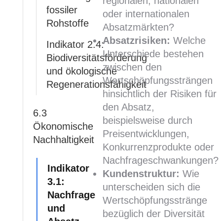
regionalen, nationalen
fossiler
oder internationalen
Rohstoffe
Absatzmärkten?
Absatzrisiken:
Welche
Indikator 2.4:
Unterschiede bestehen
Biodiversitätsförderung
zwischen den
und ökologische
Wertschöpfungssträngen
Regenerationsfähigkeit
hinsichtlich der Risiken für
den Absatz,
6.3
beispielsweise durch
Ökonomische
Preisentwicklungen,
Nachhaltigkeit
Konkurrenzprodukte oder
Nachfrageschwankungen?
Indikator
Kundenstruktur:
Wie
3.1:
unterscheiden sich die
Nachfrage
Wertschöpfungsstränge
und
bezüglich der Diversität