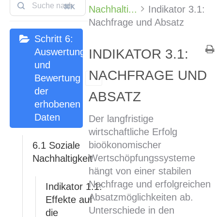
⌘K
Nachhalti...
Indikator 3.1:
Nachfrage und Absatz
Schritt 6:
Auswertung
INDIKATOR 3.1:
und
NACHFRAGE UND
Bewertung
der
ABSATZ
erhobenen
Daten
Der langfristige
wirtschaftliche Erfolg
bioökonomischer
6.1 Soziale
Wertschöpfungssysteme
Nachhaltigkeit
hängt von einer stabilen
Nachfrage und erfolgreichen
Indikator 1.1:
Absatzmöglichkeiten ab.
Effekte auf
Unterschiede in den
die