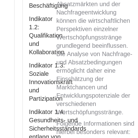
Absatzmärkten und der
Beschäftigung
Nachfrageentwicklung
Indikator
können die wirtschaftlichen
1.2:
Perspektiven einzelner
Qualifikation
Wertschöpfungsstränge
und
grundlegend beeinflussen.
Kollaboration
Die Analyse von Nachfrage-
und Absatzbedingungen
Indikator 1.3:
ermöglicht daher eine
Soziale
Einschätzung der
Innovationskraft
Marktchancen und
und
Entwicklungspotenziale der
Partizipation
verschiedenen
Indikator 1.4:
Wertschöpfungsstränge.
Gesundheits- und
Folgende Informationen sind
Sicherheitsstandards
hierbei besonders relevant:
entlang von