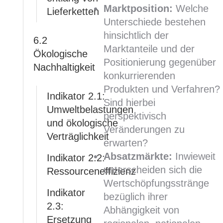
Marktposition:
Welche
Lieferketten
Unterschiede bestehen
hinsichtlich der
6.2
Marktanteile und der
Ökologische
Positionierung gegenüber
Nachhaltigkeit
konkurrierenden
Produkten und Verfahren?
Indikator 2.1:
Sind hierbei
Umweltbelastungen
perspektivisch
und ökologische
Veränderungen zu
Verträglichkeit
erwarten?
Absatzmärkte:
Inwieweit
Indikator 2.2:
unterscheiden sich die
Ressourceneffizienz
Wertschöpfungsstränge
Indikator
bezüglich ihrer
2.3:
Abhängigkeit von
Ersetzung